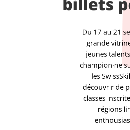
billets 
Du 17 au 21 se
grande vitrin
jeunes talents
champion·ne sui
les SwissSki
découvrir de p
classes inscrit
régions li
enthousias