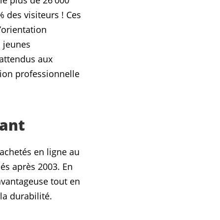
ie plus de 26'000
 des visiteurs ! Ces
’orientation
s jeunes
 attendus aux
tion professionnelle
nant
 achetés en ligne au
 nés après 2003. En
 avantageuse tout en
a durabilité.