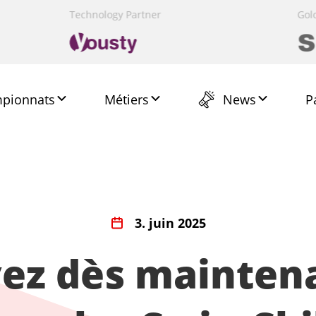
Presenting Partner
Technology Partner
Gold Partner
Presenting Partner
Host Partner
Gol
pionnats
News
Métiers
P
3. juin 2025
ez dès mainten