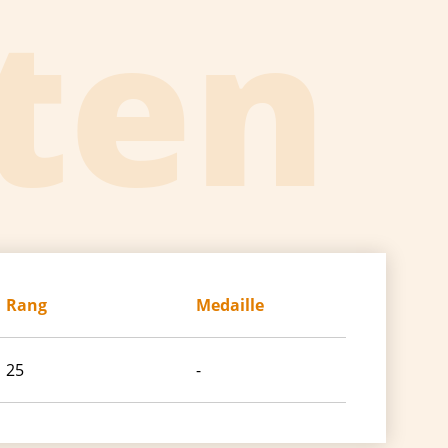
ten
Rang
Medaille
25
-