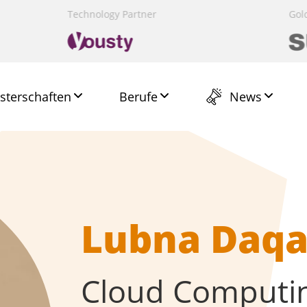
Presenting Partner
Technology Partner
Gold Partner
Presenting Partner
Host Partner
Gol
sterschaften
News
Berufe
Lubna Daq
Cloud Computi