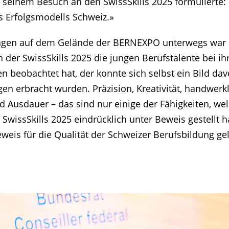
ei seinem Besuch an den SwissSkills 2025 formulierte:
res Erfolgsmodells Schweiz.»
Tagen auf dem Gelände der BERNEXPO unterwegs war 
 der SwissSkills 2025 die jungen Berufstalente bei i
n beobachtet hat, der konnte sich selbst ein Bild d
gen erbracht wurden. Präzision, Kreativität, handwerk
 Ausdauer – das sind nur einige der Fähigkeiten, we
 SwissSkills 2025 eindrücklich unter Beweis gestellt
weis für die Qualität der Schweizer Berufsbildung ge