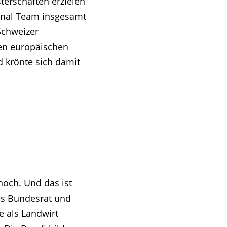
terschaften erzielen
ional Team insgesamt
 Schweizer
den europäischen
d krönte sich damit
 hoch. Und das ist
es Bundesrat und
e als Landwirt