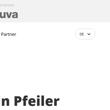
d Partner
Presenting Partner
Institutional Partner
Gold Partner
Insti
Partner
DE
n Pfeiler