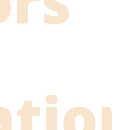
ors
atio