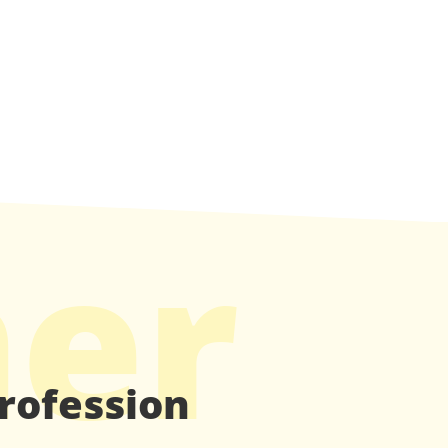
mer
profession