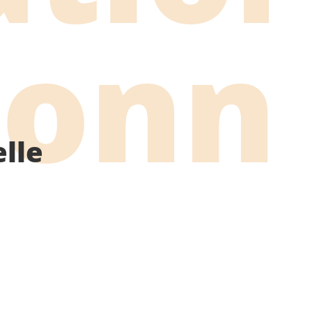
ionn
lle