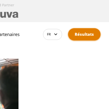
r
ional Partner
Gold Partner
Institutional Partner
Gold Partner
artenaires
Résultats
FR