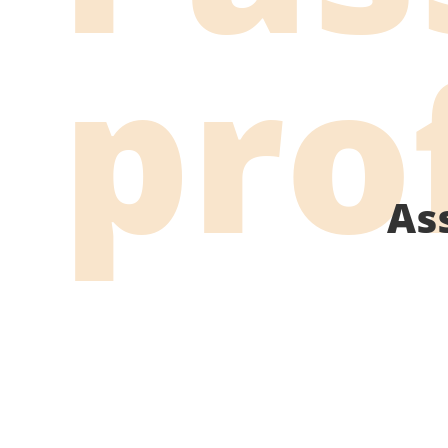
pro
As