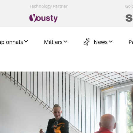
er
Presenting Partner
Host Partner
Gold Partner
Presenting Partne
Institut
pionnats
News
Métiers
P