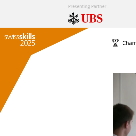
Presenting Partner
Presenting Partner
Technology Partn
Cham