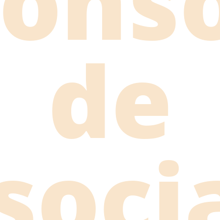
ons
de
ssoci